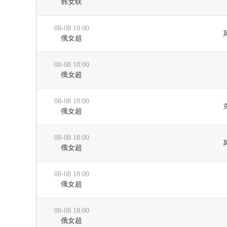
韩女联
08-08 18:00
俄女超
08-08 18:00
俄女超
08-08 18:00
俄女超
08-08 18:00
俄女超
08-08 18:00
俄女超
08-08 18:00
俄女超