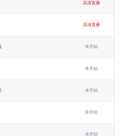
高清直播
高清直播
克
未开始
未开始
足
未开始
未开始
未开始