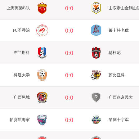
0:0
上海海港B队
山东泰山金钢山
0:0
FC圣乔治
莱卡特老虎
0:0
布兰斯科
赫杜尼
0:0
科廷大学
苏比亚科
0:0
广西邕城
广西燕京民大
0:0
帕赛航海家
黎刹十字军