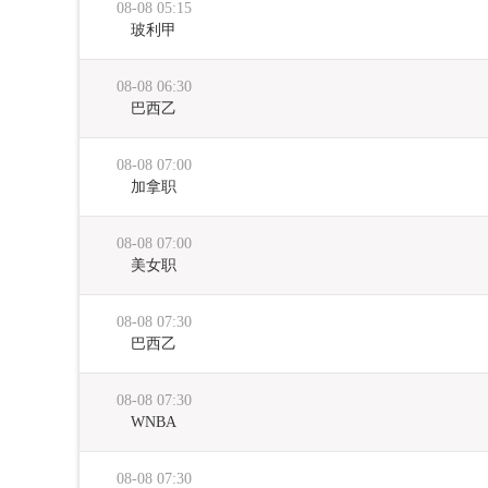
08-08 05:15
玻利甲
08-08 06:30
巴西乙
08-08 07:00
加拿职
08-08 07:00
美女职
08-08 07:30
巴西乙
08-08 07:30
WNBA
08-08 07:30