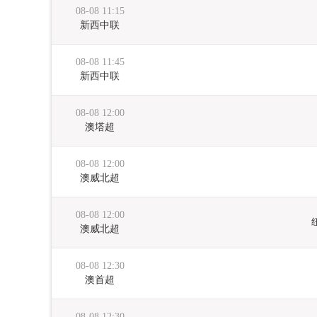
08-08 11:15
新西中联
08-08 11:45
新西中联
08-08 12:00
澳塔超
08-08 12:00
澳威北超
08-08 12:00
澳威北超
08-08 12:30
澳首超
08-08 12:30