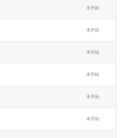
未开始
未开始
未开始
未开始
未开始
未开始