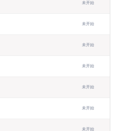
未开始
未开始
未开始
未开始
未开始
未开始
未开始