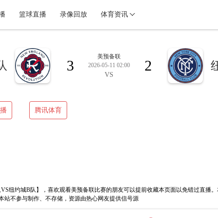
播
篮球直播
录像回放
体育资讯
美预备联
3
2
队
2026-05-11 02:00
VS
播
腾讯体育
新英格兰革命B队VS纽约城B队】，喜欢观看美预备联比赛的朋友可以提前收藏本页面以免错
本站不参与制作、不存储，资源由热心网友提供信号源