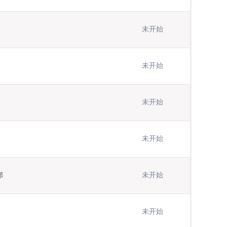
未开始
未开始
未开始
未开始
部
未开始
未开始