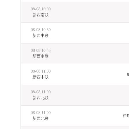
08-08 10:00
新西南联
08-08 10:30
新西中联
08-08 10:45
新西南联
08-08 11:00
新西中联
08-08 11:00
新西北联
08-08 11:00
伊
新西北联