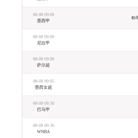
08-08 09:00
帕
墨西甲
08-08 09:00
尼拉甲
08-08 09:00
萨尔超
08-08 09:05
墨西女超
08-08 09:30
巴马甲
08-08 09:30
WNBA