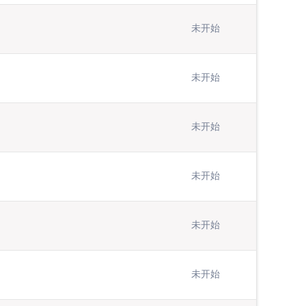
未开始
未开始
未开始
未开始
未开始
未开始