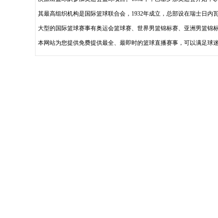
其最高组织机构是国际篮球联合会，1932年成立，总部设在瑞士日内瓦
大型的国际篮球赛事有奥运会篮球赛、世界男篮锦标赛、亚洲男篮锦
本网站为您提供免费提供最全、最即时的篮球直播赛事，可以满足球