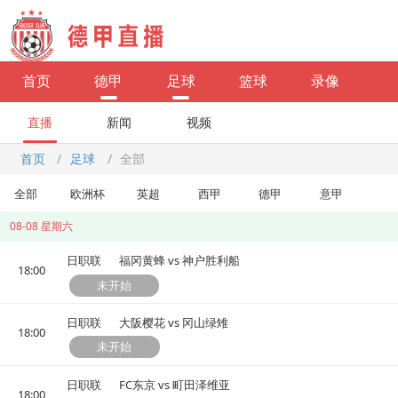
首页
德甲
足球
篮球
录像
直播
新闻
视频
首页
/
足球
/
全部
全部
欧洲杯
英超
西甲
德甲
意甲
08-08 星期六
日职联
福冈黄蜂 vs 神户胜利船
18:00
未开始
日职联
大阪樱花 vs 冈山绿雉
18:00
未开始
日职联
FC东京 vs 町田泽维亚
18:00