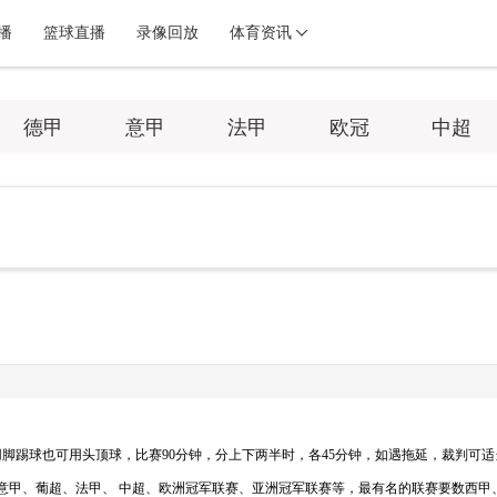
播
篮球直播
录像回放
体育资讯
德甲
意甲
法甲
欧冠
中超
用脚踢球也可用头顶球，比赛90分钟，分上下两半时，各45分钟，如遇拖延，裁判可
 意甲、葡超、法甲、 中超、欧洲冠军联赛、亚洲冠军联赛等，最有名的联赛要数西甲