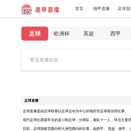
首页
德甲直播
足球直
足球
欧洲杯
英超
西甲
暂无直播信息
足球直播
足球直播是由足球联赛以足球运动为中心的地区性足球俱乐部比赛。
现代足球比赛最常见的是11制足球，分两队，每队十一人，球员主要
目前，足球国家范围内和大洲范围内的比赛，如西甲、 英超、德甲、