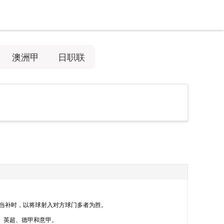
澳洲甲
日职联
适当补时，以将球射入对方球门多者为胜。
、英超、德甲和意甲。