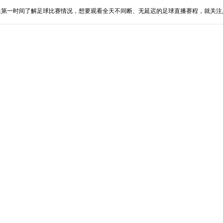
迷第一时间了解足球比赛情况，想要观看全天不间断、无延迟的足球直播赛程，就关注