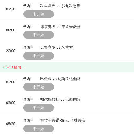
巴西甲
科里蒂巴 vs 沙佩科恩斯
07:30
未开始
巴西甲
博塔弗戈 vs 弗鲁米嫩塞
08:00
未开始
巴西甲
克鲁塞罗 vs 米拉索
22:00
未开始
08-10 星期一
巴西甲
巴伊亚 vs 瓦斯科达伽马
03:00
未开始
巴西甲
帕尔梅拉斯 vs 巴西国际
03:00
未开始
巴西甲
布拉干蒂诺RB vs 科林蒂安
05:30
未开始