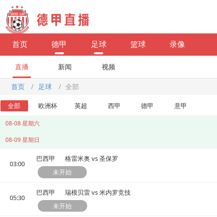
首页
德甲
足球
篮球
录像
直播
新闻
视频
首页
/
足球
/
全部
全部
欧洲杯
英超
西甲
德甲
意甲
08-08 星期六
08-09 星期日
巴西甲
格雷米奥 vs 圣保罗
03:00
未开始
巴西甲
瑞模贝雷 vs 米内罗竞技
05:30
未开始