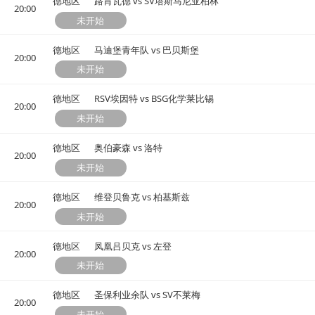
德地区
路肯瓦德 vs SV塔斯马尼亚柏林
20:00
未开始
德地区
马迪堡青年队 vs 巴贝斯堡
20:00
未开始
德地区
RSV埃因特 vs BSG化学莱比锡
20:00
未开始
德地区
奥伯豪森 vs 洛特
20:00
未开始
德地区
维登贝鲁克 vs 柏基斯兹
20:00
未开始
德地区
凤凰吕贝克 vs 左登
20:00
未开始
德地区
圣保利业余队 vs SV不莱梅
20:00
未开始