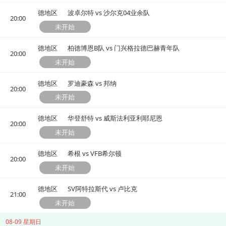
德地区
波卓尔特 vs 沙尔克04业余队
20:00
未开始
德地区
柏德博恩B队 vs 门兴格拉德巴赫青年队
20:00
未开始
德地区
罗迪豪森 vs 邦纳
20:00
未开始
德地区
华登舒特 vs 威斯法利亚利耶尼恩
20:00
未开始
德地区
希根 vs VFB希尔顿
20:00
未开始
德地区
SV阿特拉斯代 vs 卢比克
21:00
未开始
08-09 星期日