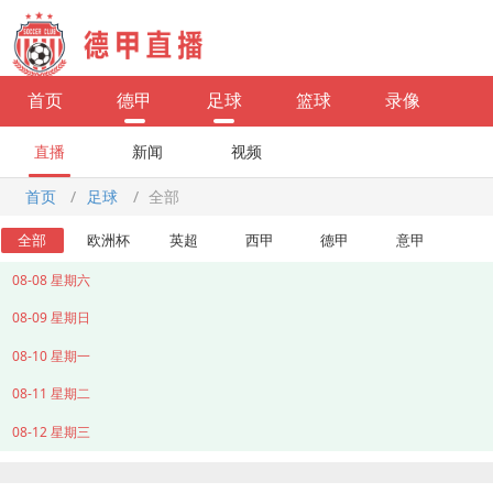
首页
德甲
足球
篮球
录像
直播
新闻
视频
首页
/
足球
/
全部
全部
欧洲杯
英超
西甲
德甲
意甲
08-08 星期六
08-09 星期日
08-10 星期一
08-11 星期二
08-12 星期三