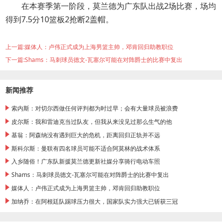
在本赛季第一阶段，莫兰德为广东队出战2场比赛，场均
得到7.5分10篮板2抢断2盖帽。
上一篇:
媒体人：卢伟正式成为上海男篮主帅，邓肯回归助教职位
下一篇:
Shams：马刺球员德文-瓦塞尔可能在对阵爵士的比赛中复出
新闻推荐
索内斯：对切尔西做任何评判都为时过早；会有大量球员被浪费
皮尔斯：我和雷迪克当过队友，但我从来没见过那么生气的他
基翁：阿森纳没有遇到巨大的危机，距离回归正轨并不远
斯科尔斯：曼联有四名球员可能不适合阿莫林的战术体系
入乡随俗！广东队新援莫兰德更新社媒分享骑行电动车照
Shams：马刺球员德文-瓦塞尔可能在对阵爵士的比赛中复出
媒体人：卢伟正式成为上海男篮主帅，邓肯回归助教职位
加纳乔：在阿根廷队踢球压力很大，国家队实力强大已斩获三冠