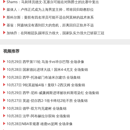
Shams：马刺球员德文-瓦塞尔可能在对阵爵士的比赛中复出
媒体人：卢伟正式成为上海男篮主帅，邓肯回归助教职位
斯科尔斯：曼联有四名球员可能不适合阿莫林的战术体系
基翁：阿森纳没有遇到巨大的危机，距离回归正轨并不远
加纳乔：在阿根廷队踢球压力很大，国家队实力强大已斩获三冠
视频推荐
10月29日 西甲第11轮 马洛卡vs毕尔巴鄂 全场录像
10月28日 国家德比进球大战！国米4-4尤文 全场集锦
10月28日 西甲-托洛破门布迪米尔建功 全场集锦
10月27日 9轮英超输4场！曼联1-2西汉姆 全场集锦
10月29日 西甲-尼科-威廉姆斯进球被吹科斯塔染红 全场集锦
10月27日 英超-切尔西2-1纽卡终结2轮不胜 全场集锦
10月28日 德甲-双方均无建树 全场集锦
10月28日 法甲-阿布赫拉尔双响 全场集锦
10月28日NBA常规赛 雄鹿vs篮网 全场录像