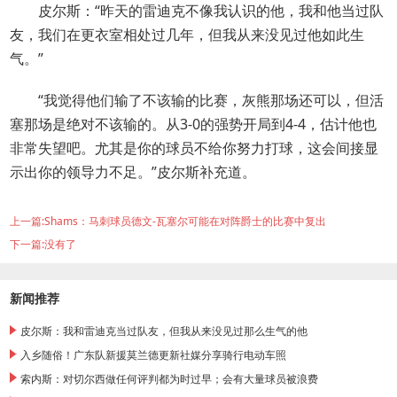
皮尔斯：“昨天的雷迪克不像我认识的他，我和他当过队
友，我们在更衣室相处过几年，但我从来没见过他如此生
气。”
“我觉得他们输了不该输的比赛，灰熊那场还可以，但活
塞那场是绝对不该输的。从3-0的强势开局到4-4，估计他也
非常失望吧。尤其是你的球员不给你努力打球，这会间接显
示出你的领导力不足。”皮尔斯补充道。
上一篇:
Shams：马刺球员德文-瓦塞尔可能在对阵爵士的比赛中复出
下一篇:
没有了
新闻推荐
皮尔斯：我和雷迪克当过队友，但我从来没见过那么生气的他
入乡随俗！广东队新援莫兰德更新社媒分享骑行电动车照
索内斯：对切尔西做任何评判都为时过早；会有大量球员被浪费